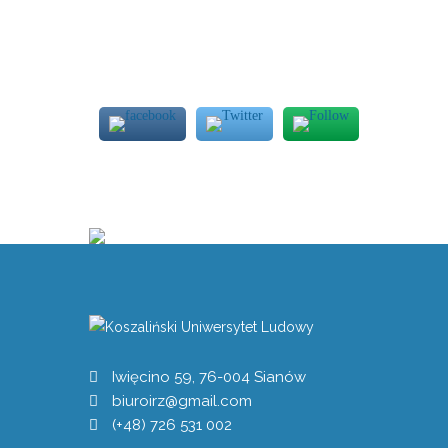
Iwięcino 59, 76-004 Sianów
biuroirz@gmail.com
(+48) 726 531 002