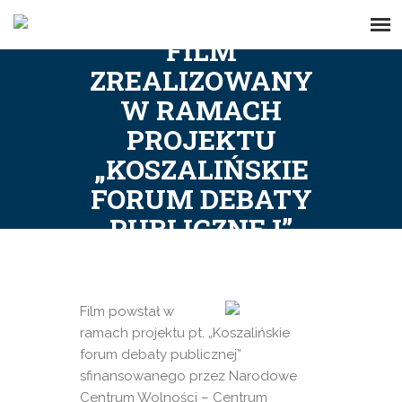
FILM
ZREALIZOWANY
W RAMACH
PROJEKTU
„KOSZALIŃSKIE
FORUM DEBATY
PUBLICZNEJ”
Film powstał w
ramach projektu pt. „Koszalińskie
forum debaty publicznej”
sfinansowanego przez Narodowe
Centrum Wolności – Centrum