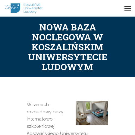
NOWA BAZA
NOCLEGOWA W
KOSZALIŃSKIM
UNIWERSYTECIE
LUDOWYM
W ramach
rozbudowy bazy
internatowo-
szkoleniowej
Koszalińskiego Uniwersytetu