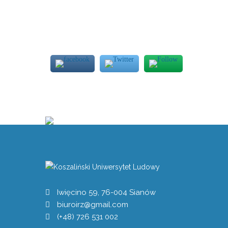
Iwięcino 59, 76-004 Sianów
biuroirz@gmail.com
(+48) 726 531 002