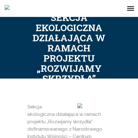
SEKCJA
EKOLOGICZNA
DZIAŁAJĄCA W
RAMACH
PROJEKTU
„ROZWIJAMY
SKRZYDŁA”
Sekcja
ekologiczna działająca w ramach
projektu „Rozwijamy skrzydła”
dofinansowanego z Narodowego
Instytutu Wolności – Centrum