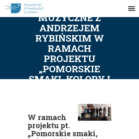
WARSZTATY
MUZYCZNE Z
ANDRZEJEM
RYBIŃSKIM W
RAMACH
PROJEKTU
„POMORSKIE
SMAKI, KOLORY I
DŹWIĘKI”
W ramach
projektu pt.
„Pomorskie smaki,