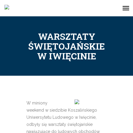
WARSZTATY
ŚWIĘTOJAŃSKIE
W IWIĘCINIE
W miniony
weekend w siedzibie Koszalińskiego
Uniwersytetu Ludowego w Iwięcinie,
odbyły się warsztaty świętojańskie
nawiązujące do ludowych obchodów