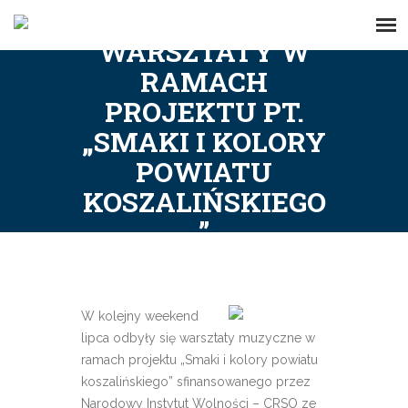
WARSZTATY W
RAMACH
PROJEKTU PT.
„SMAKI I KOLORY
POWIATU
KOSZALIŃSKIEGO
”
W kolejny weekend
lipca odbyły się warsztaty muzyczne w
ramach projektu „Smaki i kolory powiatu
koszalińskiego” sfinansowanego przez
Narodowy Instytut Wolności – CRSO ze