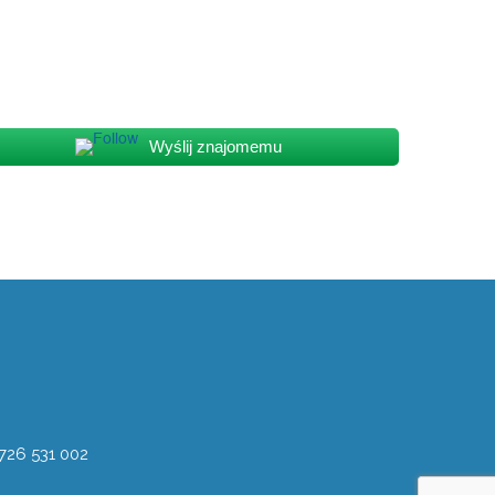
Wyślij znajomemu
726 531 002