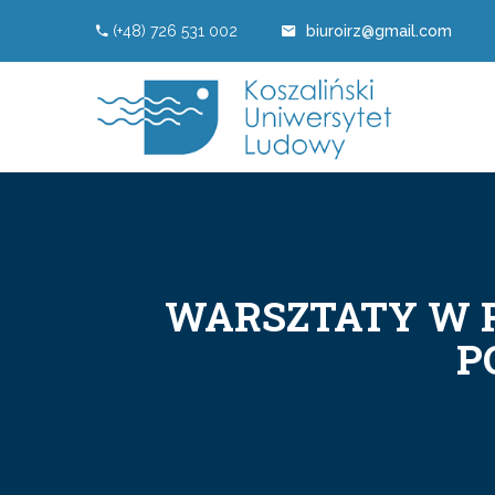
(+48) 726 531 002
biuroirz@gmail.com
WARSZTATY W R
P