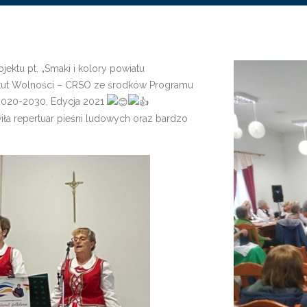
ektu pt. „Smaki i kolory powiatu
ytut Wolności – CRSO ze środków Programu
2020-2030, Edycja 2021
iła repertuar pieśni ludowych oraz bardzo