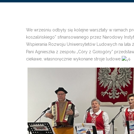
We wrześniu odbyły się kolejne warsztaty w ramach proj
koszalińskiego” sfinansowanego przez Narodowy Inst
Wspierania Rozwoju Uniwersytetów Ludowych na lata 
Pani Agnieszka z zespołu „Córy z Gołogóry” przedstaw
ciekawe, własnoręcznie wykonane stroje ludowe