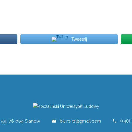
Tweetnij
 59, 76-004 Sianów
biuroirz@gmail.com
(+48) 